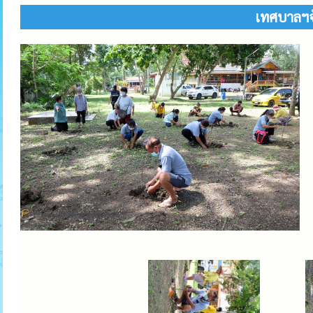
เทศบาลฯจั