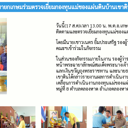
ายกเกษมร่วมตรวจเยี่ยมกองทุนแม่ของแผ่นดินบ้านเขาด
วันนี้(17 ส.ค)เวลา 13.00 น. พ.ต.อ.
ติดตามและตรวจเยี่ยมกองทุนแม่ของแผ
โดยมีนายเชาวเนตร ยิ้มประเสริฐ รองผู
คณะฯเข้าร่วมในกิจกรรม
ในส่วนของกิจกรรมภายในงาน รองผู้ว่าร
หน้าพระฉายาลักษณ์สมเด็จพระนางเจ้าสิร
แลกเงินขวัญถุงพระราชทาน และนายธนะ
เขาดินได้กล่าวรายงานผลการดำเนินงาน
เคลื่อนการดำเนินงานกองทุนแม่ของแผ่น
หมู่ที่ 8 ตำบลคลองหาด อำเภอคลองหาด 