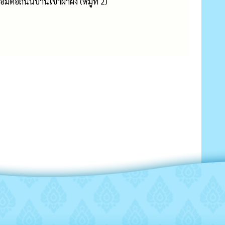
มต่อถนนบ้านเขาผาผึ้ง (หมู่ที่ 2)