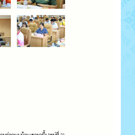
มต่อถนนบ้านเขาผาผึ้ง (หมู่ที่ 2)